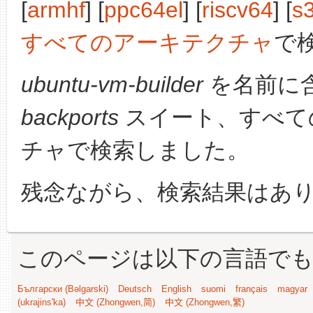
[
armhf
] [
ppc64el
] [
riscv64
] [
s
すべてのアーキテクチャ
で
ubuntu-vm-builder
を名前に
backports
スイート、すべて
チャで検索しました。
残念ながら、検索結果はあ
このページは以下の言語で
Български (Bəlgarski)
Deutsch
English
suomi
français
magyar
(ukrajins'ka)
中文 (Zhongwen,简)
中文 (Zhongwen,繁)