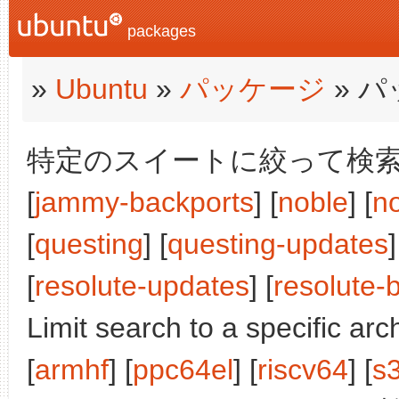
packages
»
Ubuntu
»
パッケージ
» 
特定のスイートに絞って検索:
[
jammy-backports
] [
noble
] [
n
[
questing
] [
questing-updates
]
[
resolute-updates
] [
resolute-
Limit search to a specific arch
[
armhf
] [
ppc64el
] [
riscv64
] [
s