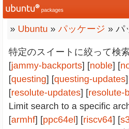
packages
»
Ubuntu
»
パッケージ
» 
特定のスイートに絞って検索:
[
jammy-backports
] [
noble
] [
n
[
questing
] [
questing-updates
]
[
resolute-updates
] [
resolute-
Limit search to a specific arch
[
armhf
] [
ppc64el
] [
riscv64
] [
s