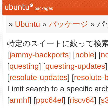
packages
»
Ubuntu
»
パッケージ
» 
特定のスイートに絞って検索:
[
jammy-backports
] [
noble
] [
n
[
questing
] [
questing-updates
]
[
resolute-updates
] [
resolute-
Limit search to a specific arch
[
armhf
] [
ppc64el
] [
riscv64
] [
s