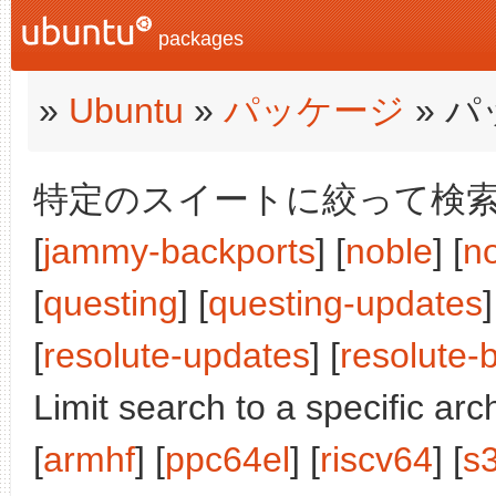
packages
»
Ubuntu
»
パッケージ
» 
特定のスイートに絞って検索:
[
jammy-backports
] [
noble
] [
n
[
questing
] [
questing-updates
]
[
resolute-updates
] [
resolute-
Limit search to a specific arch
[
armhf
] [
ppc64el
] [
riscv64
] [
s