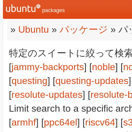
packages
»
Ubuntu
»
パッケージ
» 
特定のスイートに絞って検索:
[
jammy-backports
] [
noble
] [
n
[
questing
] [
questing-updates
]
[
resolute-updates
] [
resolute-
Limit search to a specific arch
[
armhf
] [
ppc64el
] [
riscv64
] [
s