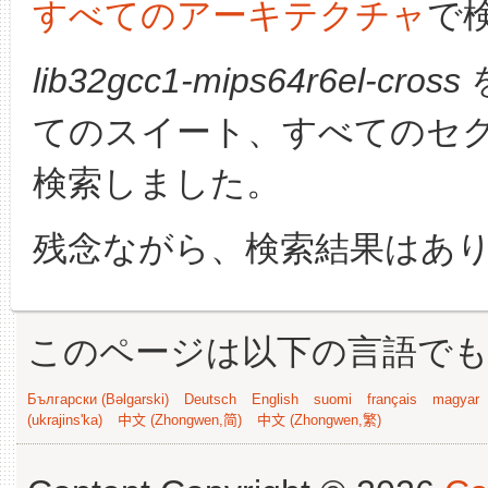
すべてのアーキテクチャ
で
lib32gcc1-mips64r6el-cross
てのスイート、すべてのセ
検索しました。
残念ながら、検索結果はあ
このページは以下の言語で
Български (Bəlgarski)
Deutsch
English
suomi
français
magyar
(ukrajins'ka)
中文 (Zhongwen,简)
中文 (Zhongwen,繁)