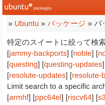
packages
»
Ubuntu
»
パッケージ
» 
特定のスイートに絞って検索:
[
jammy-backports
] [
noble
] [
n
[
questing
] [
questing-updates
]
[
resolute-updates
] [
resolute-
Limit search to a specific arch
[
armhf
] [
ppc64el
] [
riscv64
] [
s