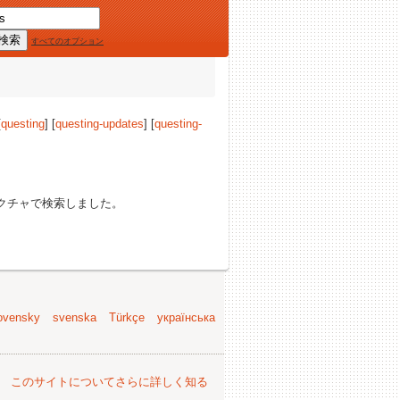
すべてのオプション
[
questing
] [
questing-updates
] [
questing-
クチャで検索しました。
ovensky
svenska
Türkçe
українська
。
このサイトについてさらに詳しく知る