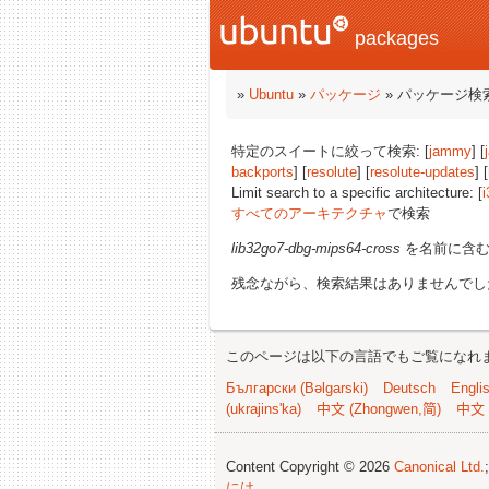
packages
»
Ubuntu
»
パッケージ
» パッケージ検
特定のスイートに絞って検索: [
jammy
] [
backports
] [
resolute
] [
resolute-updates
] [
Limit search to a specific architecture: [
i
すべてのアーキテクチャ
で検索
lib32go7-dbg-mips64-cross
を名前に含む
残念ながら、検索結果はありませんでし
このページは以下の言語でもご覧になれ
Български (Bəlgarski)
Deutsch
Engli
(ukrajins'ka)
中文 (Zhongwen,简)
中文 
Content Copyright © 2026
Canonical Ltd.
には
.