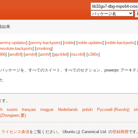
索結果
jammy-updates
] [
jammy-backports
] [
noble
] [
noble-updates
] [
noble-backports
] 
resolute-backports
] [
stonking
]
386
] [
amd64
] [
arm64
] [
armhf
] [
ppc64el
] [
riscv64
] [
s390x
]
パッケージを、すべてのスイート、すべてのセクション、
powerpc
アーキテ
た
ます。
sh
suomi
français
magyar
Nederlands
polski
Русский (Russkij)
sl
(Zhongwen,繁)
;
ライセンス条項
をご覧ください。 Ubuntu は Canonical Ltd. の
登録商標
です