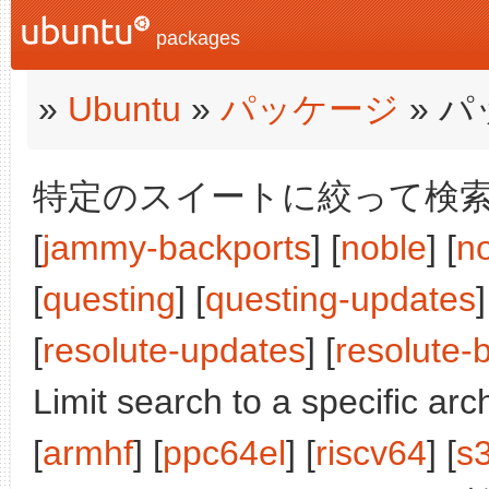
packages
»
Ubuntu
»
パッケージ
» 
特定のスイートに絞って検索:
[
jammy-backports
] [
noble
] [
n
[
questing
] [
questing-updates
]
[
resolute-updates
] [
resolute-
Limit search to a specific arch
[
armhf
] [
ppc64el
] [
riscv64
] [
s