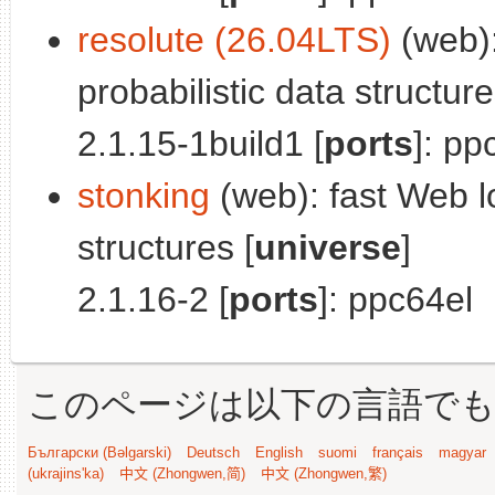
resolute (26.04LTS)
(web):
probabilistic data structure
2.1.15-1build1 [
ports
]: pp
stonking
(web): fast Web lo
structures [
universe
]
2.1.16-2 [
ports
]: ppc64el
このページは以下の言語で
Български (Bəlgarski)
Deutsch
English
suomi
français
magyar
(ukrajins'ka)
中文 (Zhongwen,简)
中文 (Zhongwen,繁)