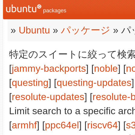
packages
»
Ubuntu
»
パッケージ
» 
特定のスイートに絞って検索:
[
jammy-backports
] [
noble
] [
n
[
questing
] [
questing-updates
]
[
resolute-updates
] [
resolute-
Limit search to a specific arch
[
armhf
] [
ppc64el
] [
riscv64
] [
s