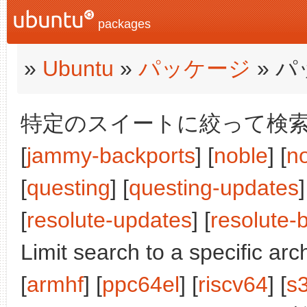
packages
»
Ubuntu
»
パッケージ
» 
特定のスイートに絞って検索:
[
jammy-backports
] [
noble
] [
n
[
questing
] [
questing-updates
]
[
resolute-updates
] [
resolute-
Limit search to a specific arch
[
armhf
] [
ppc64el
] [
riscv64
] [
s