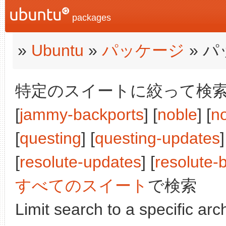
packages
»
Ubuntu
»
パッケージ
» 
特定のスイートに絞って検索:
[
jammy-backports
] [
noble
] [
n
[
questing
] [
questing-updates
]
[
resolute-updates
] [
resolute-
すべてのスイート
で検索
Limit search to a specific arch