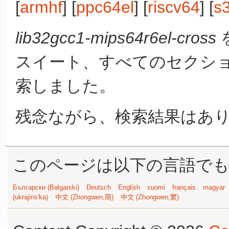
[
armhf
] [
ppc64el
] [
riscv64
] [
s
lib32gcc1-mips64r6el-cross
スイート、すべてのセクシ
索しました。
残念ながら、検索結果はあ
このページは以下の言語で
Български (Bəlgarski)
Deutsch
English
suomi
français
magyar
(ukrajins'ka)
中文 (Zhongwen,简)
中文 (Zhongwen,繁)