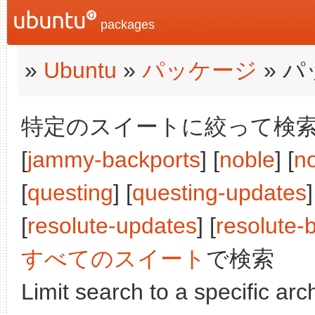
packages
»
Ubuntu
»
パッケージ
» 
特定のスイートに絞って検索:
[
jammy-backports
] [
noble
] [
n
[
questing
] [
questing-updates
]
[
resolute-updates
] [
resolute-
すべてのスイート
で検索
Limit search to a specific arch