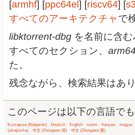
[
armhf
] [
ppc64el
] [
riscv64
] [
s
すべてのアーキテクチャ
で
libktorrent-dbg
を名前に含む
すべてのセクション、
arm6
た。
残念ながら、検索結果はあ
このページは以下の言語で
Български (Bəlgarski)
Deutsch
English
suomi
français
magyar
(ukrajins'ka)
中文 (Zhongwen,简)
中文 (Zhongwen,繁)