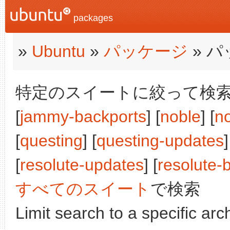
packages
»
Ubuntu
»
パッケージ
» 
特定のスイートに絞って検索:
[
jammy-backports
] [
noble
] [
n
[
questing
] [
questing-updates
]
[
resolute-updates
] [
resolute-
すべてのスイート
で検索
Limit search to a specific arch