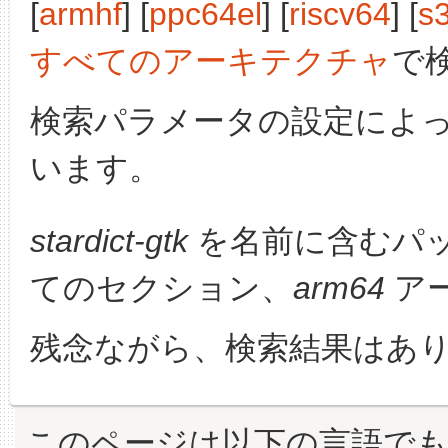
[
armhf
] [
ppc64el
] [
riscv64
] [
s
すべてのアーキテクチャ
で
検索パラメータの設定によ
います。
stardict-gtk
を名前に含むパ
てのセクション、
arm64
ア
残念ながら、検索結果はあ
このページは以下の言語で