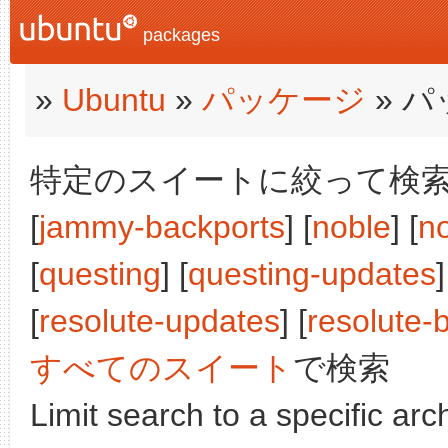
packages
»
Ubuntu
»
パッケージ
» 
特定のスイートに絞って検索:
[
jammy-backports
] [
noble
] [
n
[
questing
] [
questing-updates
]
[
resolute-updates
] [
resolute-
すべてのスイート
で検索
Limit search to a specific arch