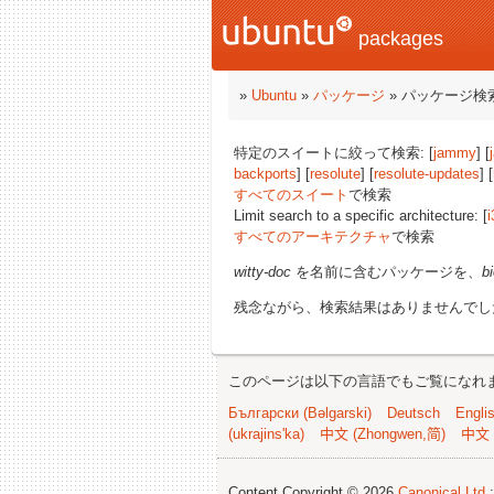
packages
»
Ubuntu
»
パッケージ
» パッケージ検
特定のスイートに絞って検索: [
jammy
] [
backports
] [
resolute
] [
resolute-updates
] [
すべてのスイート
で検索
Limit search to a specific architecture: [
i
すべてのアーキテクチャ
で検索
witty-doc
を名前に含むパッケージを、
b
残念ながら、検索結果はありませんでし
このページは以下の言語でもご覧になれ
Български (Bəlgarski)
Deutsch
Engli
(ukrajins'ka)
中文 (Zhongwen,简)
中文 
Content Copyright © 2026
Canonical Ltd.