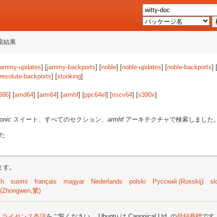
索結果
jammy-updates
] [
jammy-backports
] [
noble
] [
noble-updates
] [
noble-backports
] 
resolute-backports
] [
stonking
]
386
] [
amd64
] [
arm64
] [
armhf
] [
ppc64el
] [
riscv64
] [
s390x
]
ionic
スイート、すべてのセクション、
armhf
アーキテクチャで検索しました
た
ます。
sh
suomi
français
magyar
Nederlands
polski
Русский (Russkij)
sl
(Zhongwen,繁)
;
ライセンス条項
をご覧ください。 Ubuntu は Canonical Ltd. の
登録商標
です