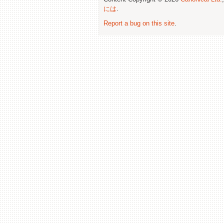
には
.
Report a bug on this site
.