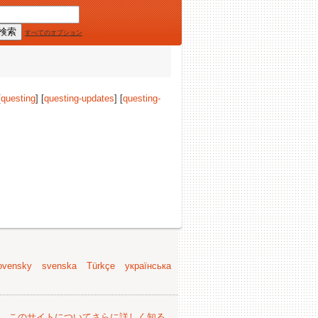
すべてのオプション
[
questing
] [
questing-updates
] [
questing-
。
ovensky
svenska
Türkçe
українська
。
このサイトについてさらに詳しく知る