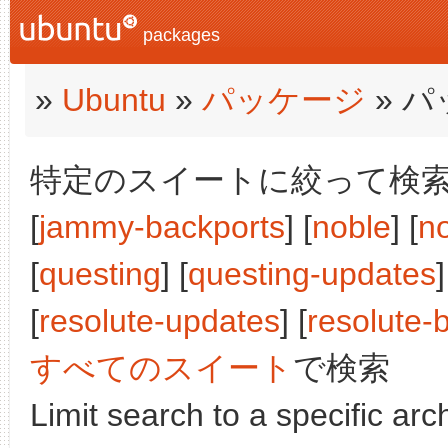
packages
»
Ubuntu
»
パッケージ
» 
特定のスイートに絞って検索:
[
jammy-backports
] [
noble
] [
n
[
questing
] [
questing-updates
]
[
resolute-updates
] [
resolute-
すべてのスイート
で検索
Limit search to a specific arch