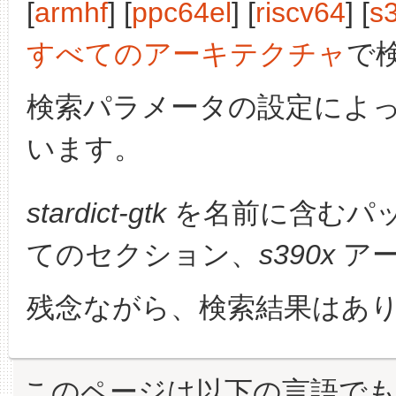
[
armhf
] [
ppc64el
] [
riscv64
] [
s
すべてのアーキテクチャ
で
検索パラメータの設定によ
います。
stardict-gtk
を名前に含むパ
てのセクション、
s390x
アー
残念ながら、検索結果はあ
このページは以下の言語で