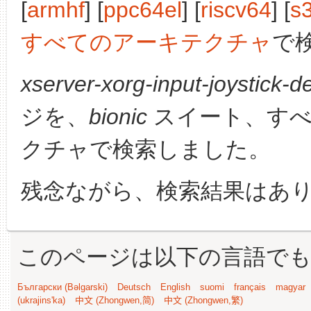
[
armhf
] [
ppc64el
] [
riscv64
] [
s
すべてのアーキテクチャ
で
xserver-xorg-input-joystick-de
ジを、
bionic
スイート、すべ
クチャで検索しました。
残念ながら、検索結果はあ
このページは以下の言語で
Български (Bəlgarski)
Deutsch
English
suomi
français
magyar
(ukrajins'ka)
中文 (Zhongwen,简)
中文 (Zhongwen,繁)