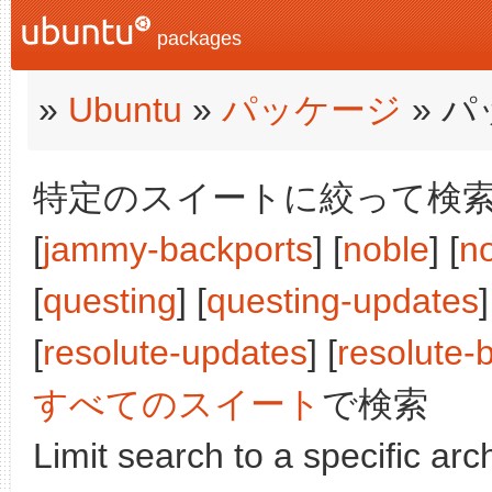
packages
»
Ubuntu
»
パッケージ
» 
特定のスイートに絞って検索:
[
jammy-backports
] [
noble
] [
n
[
questing
] [
questing-updates
]
[
resolute-updates
] [
resolute-
すべてのスイート
で検索
Limit search to a specific arch