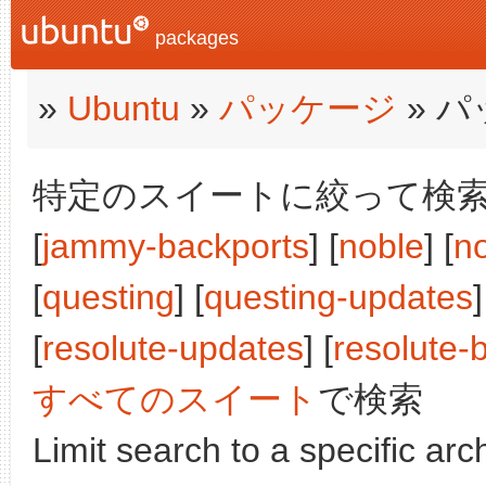
packages
»
Ubuntu
»
パッケージ
» 
特定のスイートに絞って検索:
[
jammy-backports
] [
noble
] [
n
[
questing
] [
questing-updates
]
[
resolute-updates
] [
resolute-
すべてのスイート
で検索
Limit search to a specific arch