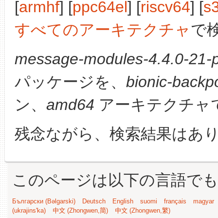
[
armhf
] [
ppc64el
] [
riscv64
] [
s
すべてのアーキテクチャ
で
message-modules-4.4.0-21-
パッケージを、
bionic-backp
ン、
amd64
アーキテクチャ
残念ながら、検索結果はあ
このページは以下の言語で
Български (Bəlgarski)
Deutsch
English
suomi
français
magyar
(ukrajins'ka)
中文 (Zhongwen,简)
中文 (Zhongwen,繁)