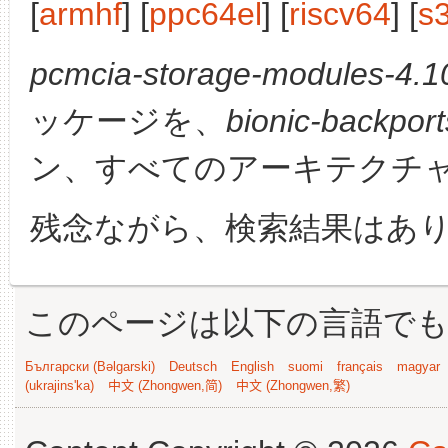
[
armhf
] [
ppc64el
] [
riscv64
] [
s
pcmcia-storage-modules-4.10
ッケージを、
bionic-backport
ン、すべてのアーキテクチ
残念ながら、検索結果はあ
このページは以下の言語で
Български (Bəlgarski)
Deutsch
English
suomi
français
magyar
(ukrajins'ka)
中文 (Zhongwen,简)
中文 (Zhongwen,繁)