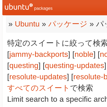
packages
»
Ubuntu
»
パッケージ
» 
特定のスイートに絞って検索:
[
jammy-backports
] [
noble
] [
n
[
questing
] [
questing-updates
]
[
resolute-updates
] [
resolute-
すべてのスイート
で検索
Limit search to a specific arch