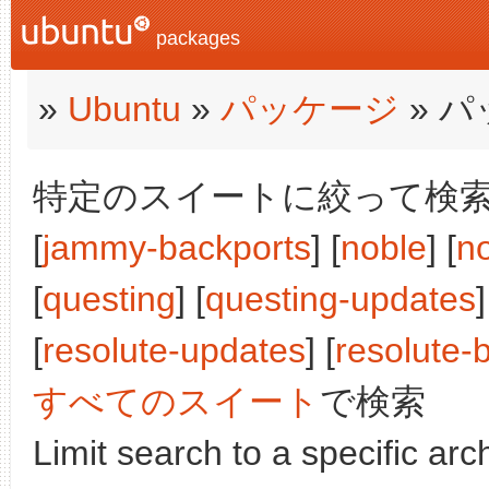
packages
»
Ubuntu
»
パッケージ
» 
特定のスイートに絞って検索:
[
jammy-backports
] [
noble
] [
n
[
questing
] [
questing-updates
]
[
resolute-updates
] [
resolute-
すべてのスイート
で検索
Limit search to a specific arch