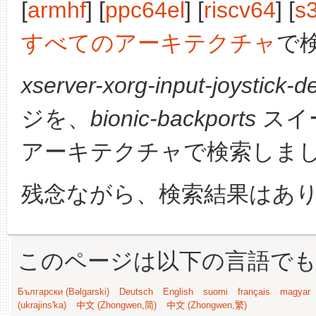
[
armhf
] [
ppc64el
] [
riscv64
] [
s
すべてのアーキテクチャ
で
xserver-xorg-input-joystick-de
ジを、
bionic-backports
スイ
アーキテクチャで検索しま
残念ながら、検索結果はあ
このページは以下の言語で
Български (Bəlgarski)
Deutsch
English
suomi
français
magyar
(ukrajins'ka)
中文 (Zhongwen,简)
中文 (Zhongwen,繁)