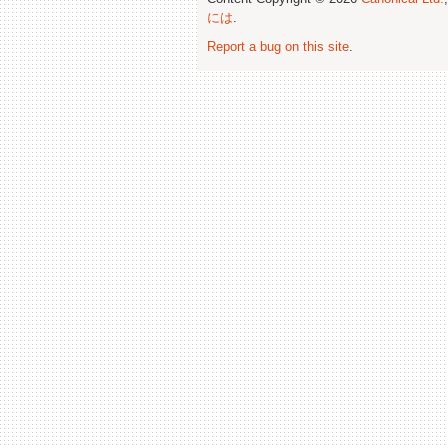
には
.
Report a bug on this site
.