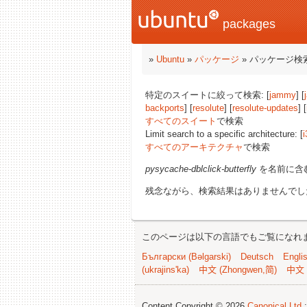
packages
»
Ubuntu
»
パッケージ
» パッケージ検
特定のスイートに絞って検索: [
jammy
] [
backports
] [
resolute
] [
resolute-updates
] [
すべてのスイート
で検索
Limit search to a specific architecture: [
i
すべてのアーキテクチャ
で検索
pysycache-dblclick-butterfly
を名前に含
残念ながら、検索結果はありませんでし
このページは以下の言語でもご覧になれ
Български (Bəlgarski)
Deutsch
Engli
(ukrajins'ka)
中文 (Zhongwen,简)
中文 
Content Copyright © 2026
Canonical Ltd.