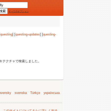
すべてのオプション
[
questing
] [
questing-updates
] [
questing-
キテクチャで検索しました。
ovensky
svenska
Türkçe
українська
。
このサイトについてさらに詳しく知る