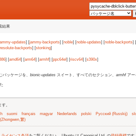
索結果
jammy-updates
] [
jammy-backports
] [
noble
] [
noble-updates
] [
noble-backports
] 
resolute-backports
] [
stonking
]
386
] [
amd64
] [
arm64
] [
armhf
] [
ppc64el
] [
riscv64
] [
s390x
]
むパッケージを、
bionic-updates
スイート、すべてのセクション、
armhf
アー
た
ます。
sh
suomi
français
magyar
Nederlands
polski
Русский (Russkij)
sl
(Zhongwen,繁)
;
ライセンス条項
をご覧ください。 Ubuntu は Canonical Ltd. の
登録商標
です