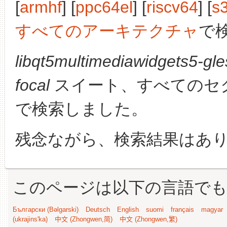
[
armhf
] [
ppc64el
] [
riscv64
] [
s
すべてのアーキテクチャ
で
libqt5multimediawidgets5-gle
focal
スイート、すべてのセ
で検索しました。
残念ながら、検索結果はあ
このページは以下の言語で
Български (Bəlgarski)
Deutsch
English
suomi
français
magyar
(ukrajins'ka)
中文 (Zhongwen,简)
中文 (Zhongwen,繁)