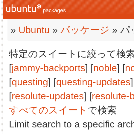
packages
»
Ubuntu
»
パッケージ
» 
特定のスイートに絞って検索:
[
jammy-backports
] [
noble
] [
n
[
questing
] [
questing-updates
]
[
resolute-updates
] [
resolute-
すべてのスイート
で検索
Limit search to a specific arch