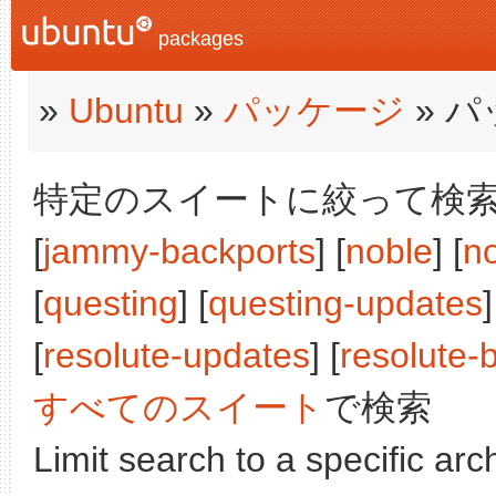
packages
»
Ubuntu
»
パッケージ
» 
特定のスイートに絞って検索:
[
jammy-backports
] [
noble
] [
n
[
questing
] [
questing-updates
]
[
resolute-updates
] [
resolute-
すべてのスイート
で検索
Limit search to a specific arch