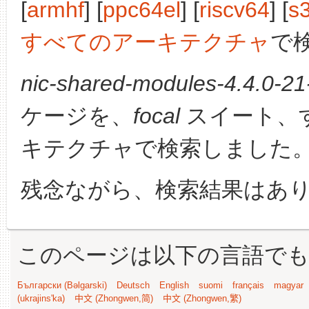
[
armhf
] [
ppc64el
] [
riscv64
] [
s
すべてのアーキテクチャ
で
nic-shared-modules-4.4.0-21-
ケージを、
focal
スイート、
キテクチャで検索しました
残念ながら、検索結果はあ
このページは以下の言語で
Български (Bəlgarski)
Deutsch
English
suomi
français
magyar
(ukrajins'ka)
中文 (Zhongwen,简)
中文 (Zhongwen,繁)