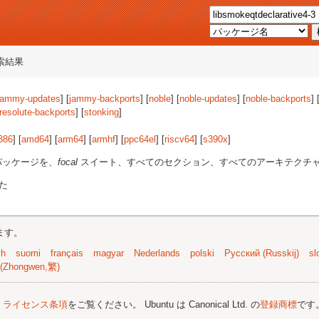
索結果
jammy-updates
] [
jammy-backports
] [
noble
] [
noble-updates
] [
noble-backports
] 
resolute-backports
] [
stonking
]
386
] [
amd64
] [
arm64
] [
armhf
] [
ppc64el
] [
riscv64
] [
s390x
]
パッケージを、
focal
スイート、すべてのセクション、すべてのアーキテクチ
た
ます。
sh
suomi
français
magyar
Nederlands
polski
Русский (Russkij)
sl
(Zhongwen,繁)
;
ライセンス条項
をご覧ください。 Ubuntu は Canonical Ltd. の
登録商標
です