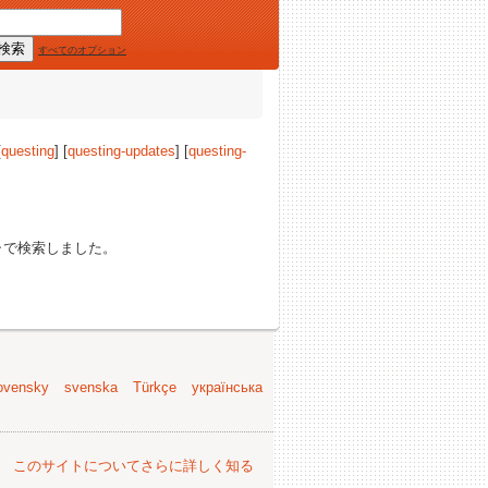
すべてのオプション
[
questing
] [
questing-updates
] [
questing-
ャで検索しました。
ovensky
svenska
Türkçe
українська
。
このサイトについてさらに詳しく知る