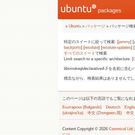
packages
»
Ubuntu
»
パッケージ
» パッケージ検
特定のスイートに絞って検索: [
jammy
] [
backports
] [
resolute
] [
resolute-updates
] [
すべてのスイート
で検索
Limit search to a specific architecture: [
i
libsmokeqtdeclarative4-3
を名前に含む
残念ながら、検索結果はありませんでし
このページは以下の言語でもご覧になれ
Български (Bəlgarski)
Deutsch
Engli
(ukrajins'ka)
中文 (Zhongwen,简)
中文 
Content Copyright © 2026
Canonical Ltd.
には
.