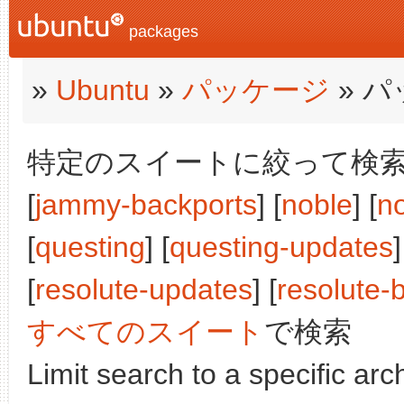
packages
»
Ubuntu
»
パッケージ
» 
特定のスイートに絞って検索:
[
jammy-backports
] [
noble
] [
n
[
questing
] [
questing-updates
]
[
resolute-updates
] [
resolute-
すべてのスイート
で検索
Limit search to a specific arch