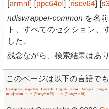
[
armhf
] [
ppc64el
] [
riscv64
] [
s
ndiswrapper-common
を名前
ト、すべてのセクション、
した。
残念ながら、検索結果はあ
このページは以下の言語で
Български (Bəlgarski)
Deutsch
English
suomi
français
magyar
(ukrajins'ka)
中文 (Zhongwen,简)
中文 (Zhongwen,繁)