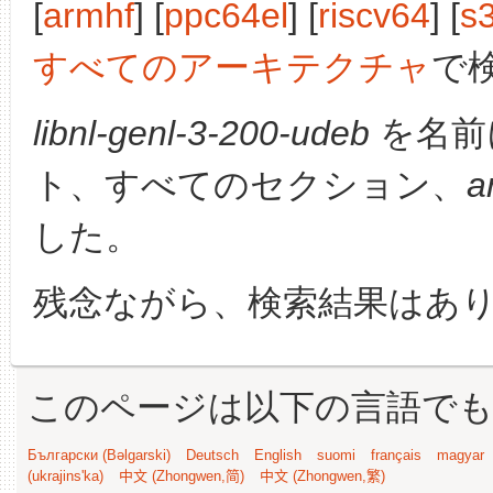
[
armhf
] [
ppc64el
] [
riscv64
] [
s
すべてのアーキテクチャ
で
libnl-genl-3-200-udeb
を名前
ト、すべてのセクション、
a
した。
残念ながら、検索結果はあ
このページは以下の言語で
Български (Bəlgarski)
Deutsch
English
suomi
français
magyar
(ukrajins'ka)
中文 (Zhongwen,简)
中文 (Zhongwen,繁)