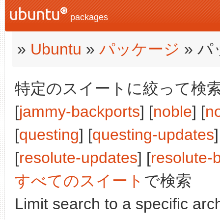
packages
»
Ubuntu
»
パッケージ
» 
特定のスイートに絞って検索:
[
jammy-backports
] [
noble
] [
n
[
questing
] [
questing-updates
]
[
resolute-updates
] [
resolute-
すべてのスイート
で検索
Limit search to a specific arch