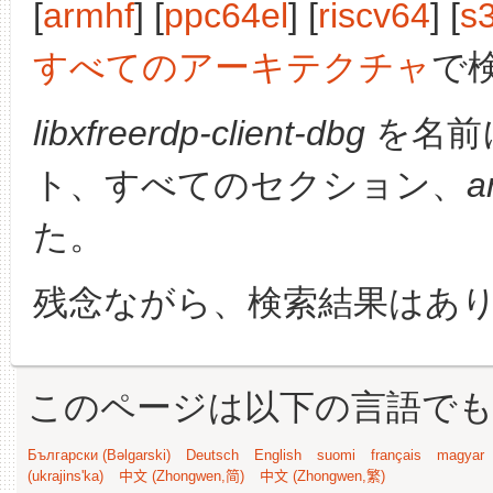
[
armhf
] [
ppc64el
] [
riscv64
] [
s
すべてのアーキテクチャ
で
libxfreerdp-client-dbg
を名前
ト、すべてのセクション、
a
た。
残念ながら、検索結果はあ
このページは以下の言語で
Български (Bəlgarski)
Deutsch
English
suomi
français
magyar
(ukrajins'ka)
中文 (Zhongwen,简)
中文 (Zhongwen,繁)