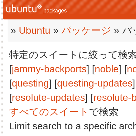
packages
»
Ubuntu
»
パッケージ
» 
特定のスイートに絞って検索:
[
jammy-backports
] [
noble
] [
n
[
questing
] [
questing-updates
]
[
resolute-updates
] [
resolute-
すべてのスイート
で検索
Limit search to a specific arch