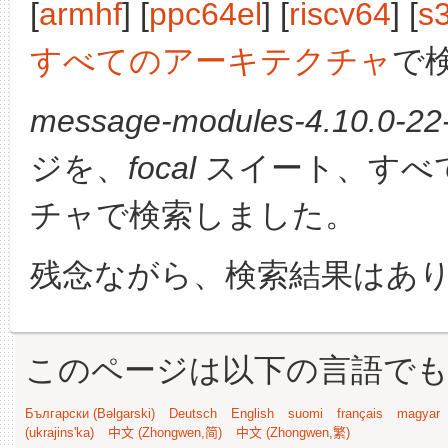
[
armhf
] [
ppc64el
] [
riscv64
] [
s
すべてのアーキテクチャ
で
message-modules-4.10.0-22-
ジを、
focal
スイート、すべ
チャで検索しました。
残念ながら、検索結果はあ
このページは以下の言語で
Български (Bəlgarski)
Deutsch
English
suomi
français
magyar
(ukrajins'ka)
中文 (Zhongwen,简)
中文 (Zhongwen,繁)