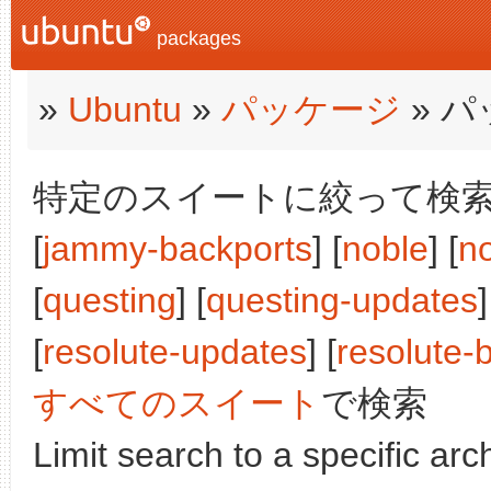
packages
»
Ubuntu
»
パッケージ
» 
特定のスイートに絞って検索:
[
jammy-backports
] [
noble
] [
n
[
questing
] [
questing-updates
]
[
resolute-updates
] [
resolute-
すべてのスイート
で検索
Limit search to a specific arch