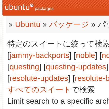
packages
»
Ubuntu
»
パッケージ
» 
特定のスイートに絞って検索:
[
jammy-backports
] [
noble
] [
n
[
questing
] [
questing-updates
]
[
resolute-updates
] [
resolute-
すべてのスイート
で検索
Limit search to a specific arch