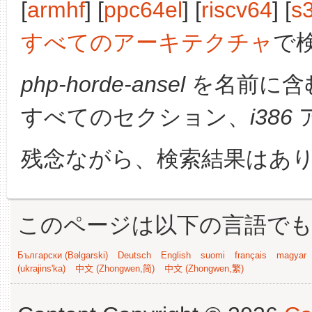
[
armhf
] [
ppc64el
] [
riscv64
] [
s
すべてのアーキテクチャ
で
php-horde-ansel
を名前に含
すべてのセクション、
i386
残念ながら、検索結果はあ
このページは以下の言語で
Български (Bəlgarski)
Deutsch
English
suomi
français
magyar
(ukrajins'ka)
中文 (Zhongwen,简)
中文 (Zhongwen,繁)