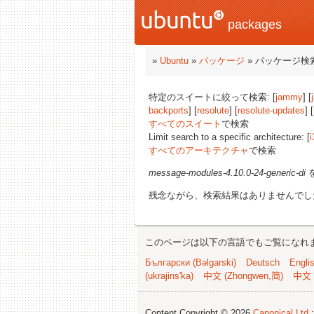
packages
»
Ubuntu
»
パッケージ
» パッケージ検
特定のスイートに絞って検索: [
jammy
] [
backports
] [
resolute
] [
resolute-updates
] [
すべてのスイート
で検索
Limit search to a specific architecture: [
i
すべてのアーキテクチャ
で検索
message-modules-4.10.0-24-generic-di
残念ながら、検索結果はありませんでし
このページは以下の言語でもご覧になれ
Български (Bəlgarski)
Deutsch
Engli
(ukrajins'ka)
中文 (Zhongwen,简)
中文 
Content Copyright © 2026
Canonical Ltd.