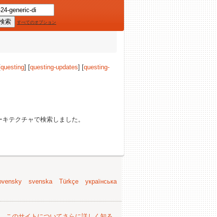
すべてのオプション
[
questing
] [
questing-updates
] [
questing-
ーキテクチャで検索しました。
ovensky
svenska
Türkçe
українська
。
このサイトについてさらに詳しく知る