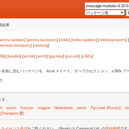
索結果
jammy-updates
] [
jammy-backports
] [
noble
] [
noble-updates
] [
noble-backports
] 
resolute-backports
] [
stonking
]
386
] [
amd64
] [
arm64
] [
armhf
] [
ppc64el
] [
riscv64
] [
s390x
]
を名前に含むパッケージを、
focal
スイート、すべてのセクション、
s390x
ア
た
ます。
sh
suomi
français
magyar
Nederlands
polski
Русский (Russkij)
sl
(Zhongwen,繁)
;
ライセンス条項
をご覧ください。 Ubuntu は Canonical Ltd. の
登録商標
です