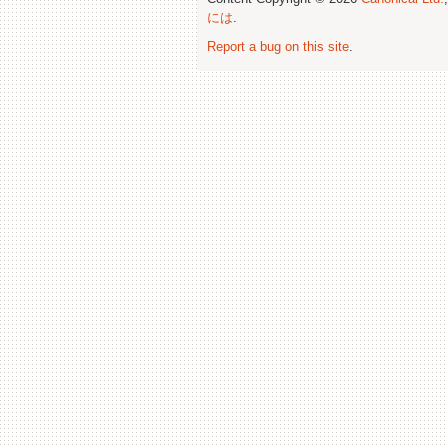
には
.
Report a bug on this site
.