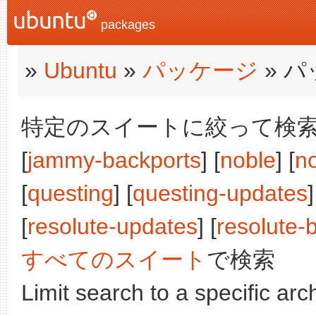
packages
»
Ubuntu
»
パッケージ
» 
特定のスイートに絞って検索:
[
jammy-backports
] [
noble
] [
n
[
questing
] [
questing-updates
]
[
resolute-updates
] [
resolute-
すべてのスイート
で検索
Limit search to a specific arch