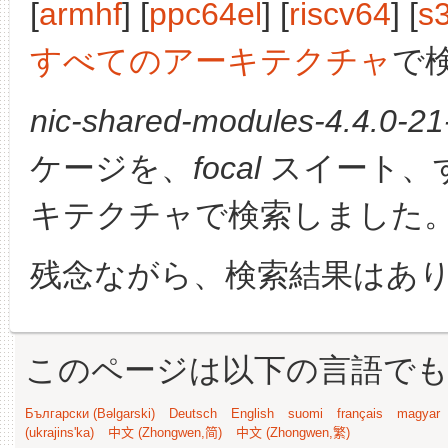
[
armhf
] [
ppc64el
] [
riscv64
] [
s
すべてのアーキテクチャ
で
nic-shared-modules-4.4.0-21-
ケージを、
focal
スイート、
キテクチャで検索しました
残念ながら、検索結果はあ
このページは以下の言語で
Български (Bəlgarski)
Deutsch
English
suomi
français
magyar
(ukrajins'ka)
中文 (Zhongwen,简)
中文 (Zhongwen,繁)