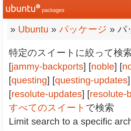
packages
»
Ubuntu
»
パッケージ
» 
特定のスイートに絞って検索:
[
jammy-backports
] [
noble
] [
n
[
questing
] [
questing-updates
]
[
resolute-updates
] [
resolute-
すべてのスイート
で検索
Limit search to a specific arch