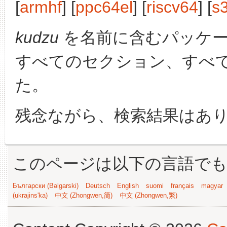
[
armhf
] [
ppc64el
] [
riscv64
] [
s
kudzu
を名前に含むパッケ
すべてのセクション、すべ
た。
残念ながら、検索結果はあ
このページは以下の言語で
Български (Bəlgarski)
Deutsch
English
suomi
français
magyar
(ukrajins'ka)
中文 (Zhongwen,简)
中文 (Zhongwen,繁)