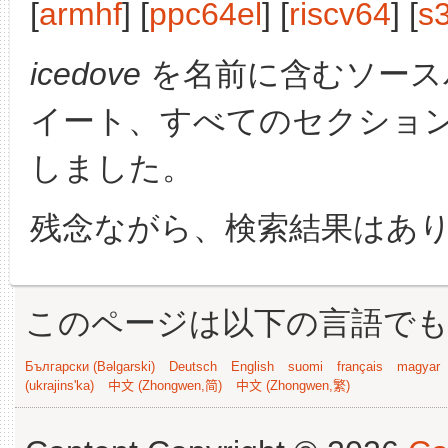
[
armhf
] [
ppc64el
] [
riscv64
] [
s
icedove
を名前に含むソース
イート、すべてのセクショ
しました。
残念ながら、検索結果はあ
このページは以下の言語で
Български (Bəlgarski)
Deutsch
English
suomi
français
magyar
(ukrajins'ka)
中文 (Zhongwen,简)
中文 (Zhongwen,繁)