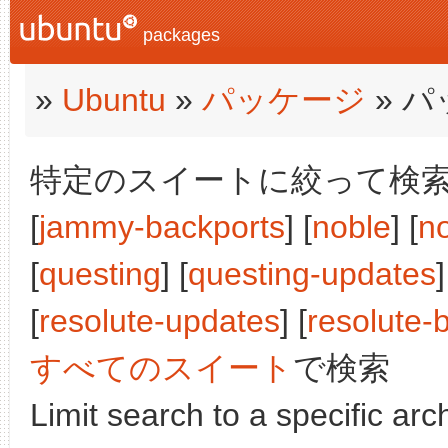
packages
»
Ubuntu
»
パッケージ
» 
特定のスイートに絞って検索:
[
jammy-backports
] [
noble
] [
n
[
questing
] [
questing-updates
]
[
resolute-updates
] [
resolute-
すべてのスイート
で検索
Limit search to a specific arch