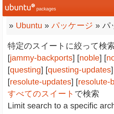
packages
»
Ubuntu
»
パッケージ
» 
特定のスイートに絞って検索:
[
jammy-backports
] [
noble
] [
n
[
questing
] [
questing-updates
]
[
resolute-updates
] [
resolute-
すべてのスイート
で検索
Limit search to a specific arch