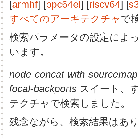
[
armhf
] [
ppc64el
] [
riscv64
] [
s
すべてのアーキテクチャ
で
検索パラメータの設定によ
います。
node-concat-with-sourcemap
focal-backports
スイート、
テクチャで検索しました。
残念ながら、検索結果はあ