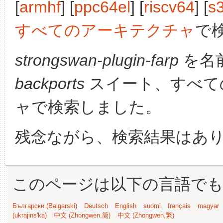
[
armhf
] [
ppc64el
] [
riscv64
] [
s
すべてのアーキテクチャ
で
strongswan-plugin-farp
を名
backports
スイート、すべて
ャで検索しました。
残念ながら、検索結果はあ
このページは以下の言語で
Български (Bəlgarski)
Deutsch
English
suomi
français
magyar
(ukrajins'ka)
中文 (Zhongwen,简)
中文 (Zhongwen,繁)