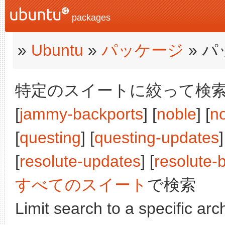
packages
»
Ubuntu
»
パッケージ
» 
特定のスイートに絞って検索:
[
jammy-backports
] [
noble
] [
n
[
questing
] [
questing-updates
]
[
resolute-updates
] [
resolute-
すべてのスイート
で検索
Limit search to a specific arch