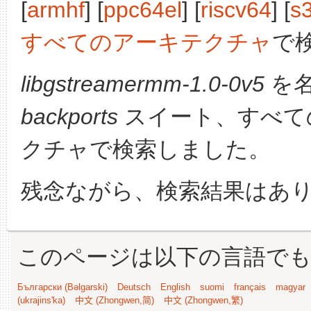
[
armhf
] [
ppc64el
] [
riscv64
] [
s
すべてのアーキテクチャ
で
libgstreamermm-1.0-0v5
を名
backports
スイート、すべて
クチャで検索しました。
残念ながら、検索結果はあ
このページは以下の言語で
Български (Bəlgarski)
Deutsch
English
suomi
français
magyar
(ukrajins'ka)
中文 (Zhongwen,简)
中文 (Zhongwen,繁)