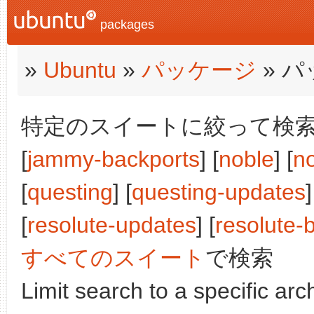
packages
»
Ubuntu
»
パッケージ
» 
特定のスイートに絞って検索:
[
jammy-backports
] [
noble
] [
n
[
questing
] [
questing-updates
]
[
resolute-updates
] [
resolute-
すべてのスイート
で検索
Limit search to a specific arch