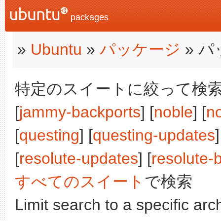
packages
»
Ubuntu
»
パッケージ
» 
特定のスイートに絞って検索:
[
jammy-backports
] [
noble
] [
n
[
questing
] [
questing-updates
]
[
resolute-updates
] [
resolute-
すべてのスイート
で検索
Limit search to a specific arch