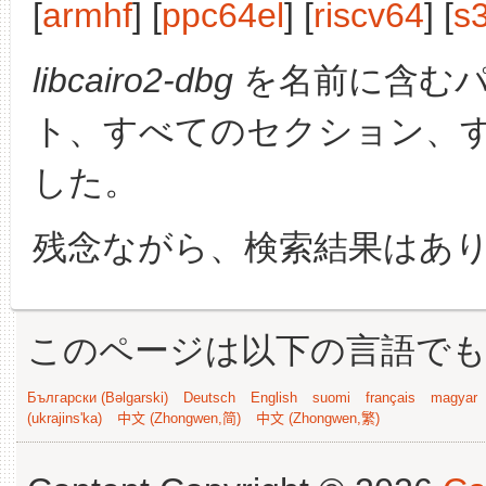
[
armhf
] [
ppc64el
] [
riscv64
] [
s
libcairo2-dbg
を名前に含む
ト、すべてのセクション、
した。
残念ながら、検索結果はあ
このページは以下の言語で
Български (Bəlgarski)
Deutsch
English
suomi
français
magyar
(ukrajins'ka)
中文 (Zhongwen,简)
中文 (Zhongwen,繁)