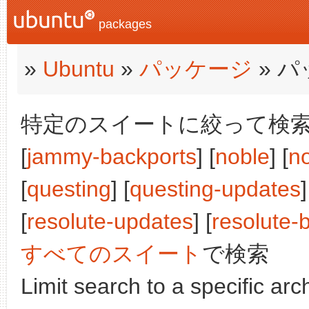
packages
»
Ubuntu
»
パッケージ
» 
特定のスイートに絞って検索:
[
jammy-backports
] [
noble
] [
n
[
questing
] [
questing-updates
]
[
resolute-updates
] [
resolute-
すべてのスイート
で検索
Limit search to a specific arch