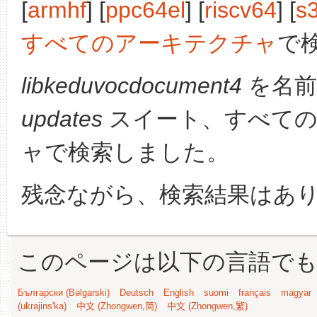
[
armhf
] [
ppc64el
] [
riscv64
] [
s
すべてのアーキテクチャ
で
libkeduvocdocument4
を名前
updates
スイート、すべての
ャで検索しました。
残念ながら、検索結果はあ
このページは以下の言語で
Български (Bəlgarski)
Deutsch
English
suomi
français
magyar
(ukrajins'ka)
中文 (Zhongwen,简)
中文 (Zhongwen,繁)