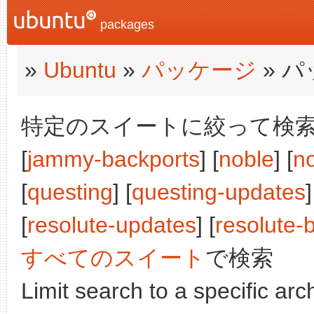
packages
»
Ubuntu
»
パッケージ
» 
特定のスイートに絞って検索:
[
jammy-backports
] [
noble
] [
n
[
questing
] [
questing-updates
]
[
resolute-updates
] [
resolute-
すべてのスイート
で検索
Limit search to a specific arch