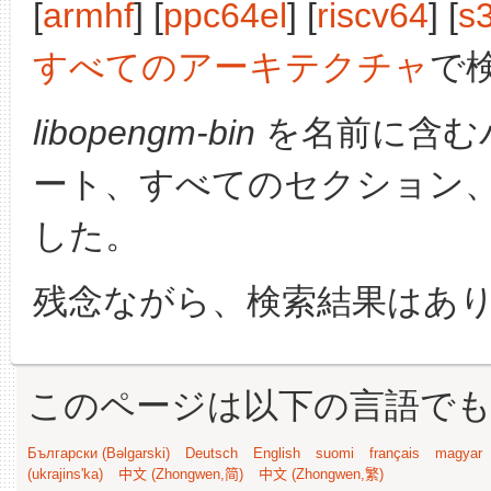
[
armhf
] [
ppc64el
] [
riscv64
] [
s
すべてのアーキテクチャ
で
libopengm-bin
を名前に含む
ート、すべてのセクション
した。
残念ながら、検索結果はあ
このページは以下の言語で
Български (Bəlgarski)
Deutsch
English
suomi
français
magyar
(ukrajins'ka)
中文 (Zhongwen,简)
中文 (Zhongwen,繁)