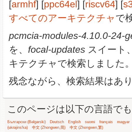
[
armhf
] [
ppc64el
] [
riscv64
] [
s
すべてのアーキテクチャ
で
pcmcia-modules-4.10.0-24-ge
を、
focal-updates
スイート
キテクチャで検索しました
残念ながら、検索結果はあ
このページは以下の言語で
Български (Bəlgarski)
Deutsch
English
suomi
français
magyar
(ukrajins'ka)
中文 (Zhongwen,简)
中文 (Zhongwen,繁)