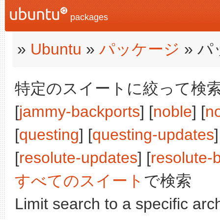
packages
»
Ubuntu
»
パッケージ
» 
特定のスイートに絞って検索:
[
jammy-backports
] [
noble
] [
n
[
questing
] [
questing-updates
]
[
resolute-updates
] [
resolute-
すべてのスイート
で検索
Limit search to a specific arch