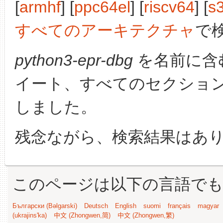
[
armhf
] [
ppc64el
] [
riscv64
] [
s
すべてのアーキテクチャ
で
python3-epr-dbg
を名前に含
イート、すべてのセクショ
しました。
残念ながら、検索結果はあ
このページは以下の言語で
Български (Bəlgarski)
Deutsch
English
suomi
français
magyar
(ukrajins'ka)
中文 (Zhongwen,简)
中文 (Zhongwen,繁)