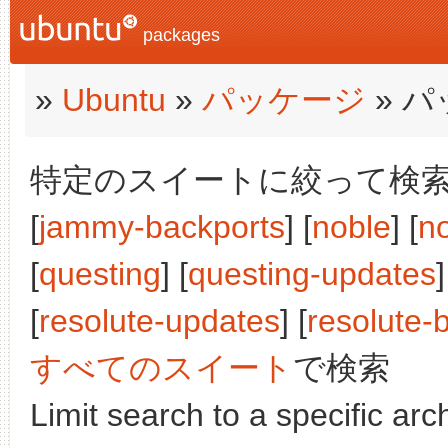
packages
»
Ubuntu
»
パッケージ
» 
特定のスイートに絞って検索:
[
jammy-backports
] [
noble
] [
n
[
questing
] [
questing-updates
]
[
resolute-updates
] [
resolute-
すべてのスイート
で検索
Limit search to a specific arch