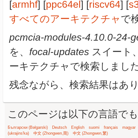
[
armhf
] [
ppc64el
] [
riscv64
] [
s
すべてのアーキテクチャ
で
pcmcia-modules-4.10.0-24-ge
を、
focal-updates
スイート
ーキテクチャで検索しまし
残念ながら、検索結果はあ
このページは以下の言語で
Български (Bəlgarski)
Deutsch
English
suomi
français
magyar
(ukrajins'ka)
中文 (Zhongwen,简)
中文 (Zhongwen,繁)