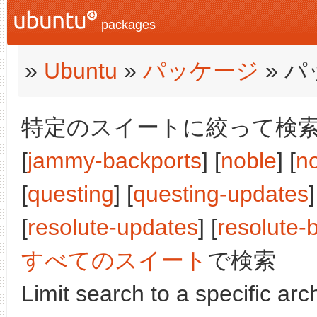
packages
»
Ubuntu
»
パッケージ
» 
特定のスイートに絞って検索:
[
jammy-backports
] [
noble
] [
n
[
questing
] [
questing-updates
]
[
resolute-updates
] [
resolute-
すべてのスイート
で検索
Limit search to a specific arch