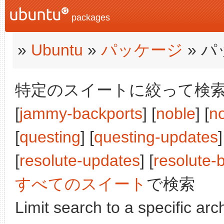
packages
»
Ubuntu
»
パッケージ
» 
特定のスイートに絞って検索:
[
jammy-backports
] [
noble
] [
n
[
questing
] [
questing-updates
]
[
resolute-updates
] [
resolute-
すべてのスイート
で検索
Limit search to a specific arch