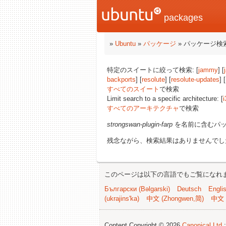
packages
»
Ubuntu
»
パッケージ
» パッケージ検
特定のスイートに絞って検索: [
jammy
] [
backports
] [
resolute
] [
resolute-updates
] [
すべてのスイート
で検索
Limit search to a specific architecture: [
i
すべてのアーキテクチャ
で検索
strongswan-plugin-farp
を名前に含むパ
残念ながら、検索結果はありませんでし
このページは以下の言語でもご覧になれ
Български (Bəlgarski)
Deutsch
Engli
(ukrajins'ka)
中文 (Zhongwen,简)
中文 
Content Copyright © 2026
Canonical Ltd.