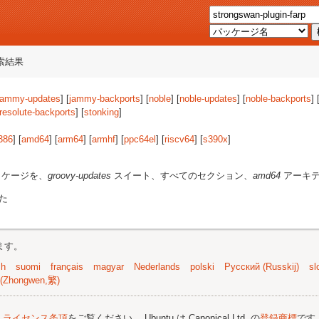
索結果
jammy-updates
] [
jammy-backports
] [
noble
] [
noble-updates
] [
noble-backports
] 
resolute-backports
] [
stonking
]
386
] [
amd64
] [
arm64
] [
armhf
] [
ppc64el
] [
riscv64
] [
s390x
]
ッケージを、
groovy-updates
スイート、すべてのセクション、
amd64
アーキテ
た
ます。
sh
suomi
français
magyar
Nederlands
polski
Русский (Russkij)
sl
(Zhongwen,繁)
;
ライセンス条項
をご覧ください。 Ubuntu は Canonical Ltd. の
登録商標
です