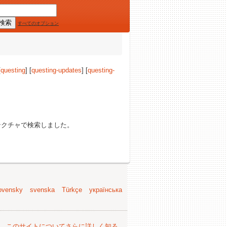
すべてのオプション
[
questing
] [
questing-updates
] [
questing-
クチャで検索しました。
ovensky
svenska
Türkçe
українська
。
このサイトについてさらに詳しく知る