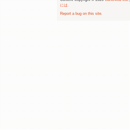
には
.
Report a bug on this site
.