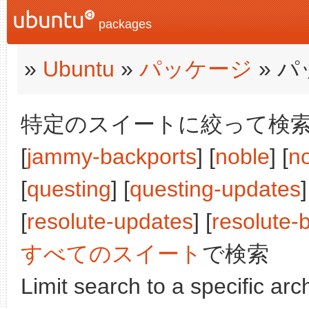
packages
»
Ubuntu
»
パッケージ
» 
特定のスイートに絞って検索:
[
jammy-backports
] [
noble
] [
n
[
questing
] [
questing-updates
]
[
resolute-updates
] [
resolute-
すべてのスイート
で検索
Limit search to a specific arch