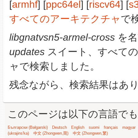
[
armhf
] [
ppc64el
] [
riscv64
] [
s
すべてのアーキテクチャ
で
libgnatvsn5-armel-cross
を名
updates
スイート、すべての
ャで検索しました。
残念ながら、検索結果はあ
このページは以下の言語で
Български (Bəlgarski)
Deutsch
English
suomi
français
magyar
(ukrajins'ka)
中文 (Zhongwen,简)
中文 (Zhongwen,繁)