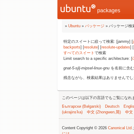
packages
»
Ubuntu
»
パッケージ
» パッケージ検
特定のスイートに絞って検索: [jammy] [
backports
] [
resolute
] [
resolute-updates
] [
すべてのスイート
で検索
Limit search to a specific architecture: [
i
gnat-5-sjlj-mipsel-linux-gnu
を名前に含む
残念ながら、検索結果はありませんでし
このページは以下の言語でもご覧になれ
Български (Bəlgarski)
Deutsch
Engli
(ukrajins'ka)
中文 (Zhongwen,简)
中文 
Content Copyright © 2026
Canonical Ltd.
には
.