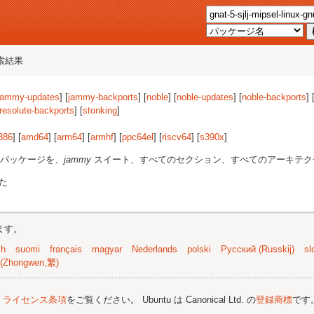
索結果
jammy-updates
] [
jammy-backports
] [
noble
] [
noble-updates
] [
noble-backports
] 
resolute-backports
] [
stonking
]
386
] [
amd64
] [
arm64
] [
armhf
] [
ppc64el
] [
riscv64
] [
s390x
]
パッケージを、
jammy
スイート、すべてのセクション、すべてのアーキテク
た
ます。
sh
suomi
français
magyar
Nederlands
polski
Русский (Russkij)
sl
(Zhongwen,繁)
;
ライセンス条項
をご覧ください。 Ubuntu は Canonical Ltd. の
登録商標
です