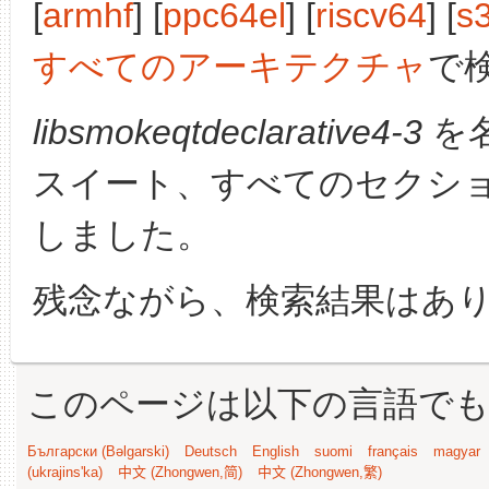
[
armhf
] [
ppc64el
] [
riscv64
] [
s
すべてのアーキテクチャ
で
libsmokeqtdeclarative4-3
を
スイート、すべてのセクシ
しました。
残念ながら、検索結果はあ
このページは以下の言語で
Български (Bəlgarski)
Deutsch
English
suomi
français
magyar
(ukrajins'ka)
中文 (Zhongwen,简)
中文 (Zhongwen,繁)