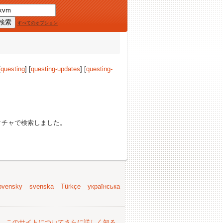
すべてのオプション
[
questing
] [
questing-updates
] [
questing-
クチャで検索しました。
ovensky
svenska
Türkçe
українська
。
このサイトについてさらに詳しく知る