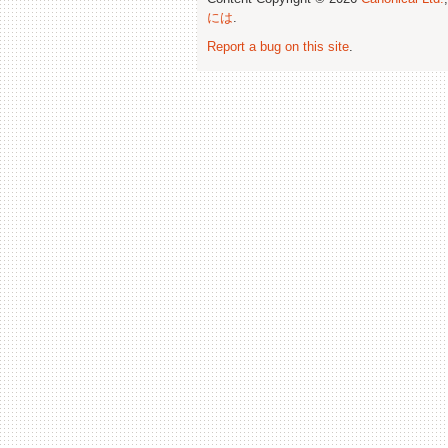
には
.
Report a bug on this site
.