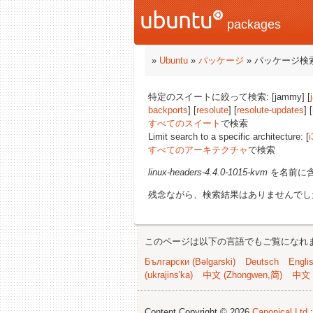
packages
»
Ubuntu
»
パッケージ
» パッケージ検
特定のスイートに絞って検索: [jammy] [
backports
] [
resolute
] [
resolute-updates
] [
すべてのスイート
で検索
Limit search to a specific architecture: [
i
すべてのアーキテクチャ
で検索
linux-headers-4.4.0-1015-kvm
を名前に
残念ながら、検索結果はありませんでし
このページは以下の言語でもご覧になれ
Български (Bəlgarski)
Deutsch
Engli
(ukrajins'ka)
中文 (Zhongwen,简)
中文 
Content Copyright © 2026
Canonical Ltd.