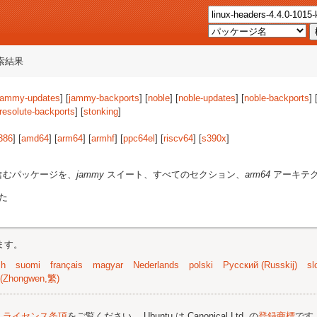
索結果
jammy-updates
] [
jammy-backports
] [
noble
] [
noble-updates
] [
noble-backports
] 
resolute-backports
] [
stonking
]
386
] [
amd64
] [
arm64
] [
armhf
] [
ppc64el
] [
riscv64
] [
s390x
]
含むパッケージを、
jammy
スイート、すべてのセクション、
arm64
アーキテ
た
ます。
sh
suomi
français
magyar
Nederlands
polski
Русский (Russkij)
sl
(Zhongwen,繁)
;
ライセンス条項
をご覧ください。 Ubuntu は Canonical Ltd. の
登録商標
です