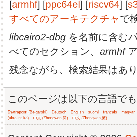
[
armhf
] [
ppc64el
] [
riscv64
] [
s
すべてのアーキテクチャ
で
libcairo2-dbg
を名前に含む
べてのセクション、
armhf
ア
残念ながら、検索結果はあ
このページは以下の言語で
Български (Bəlgarski)
Deutsch
English
suomi
français
magyar
(ukrajins'ka)
中文 (Zhongwen,简)
中文 (Zhongwen,繁)